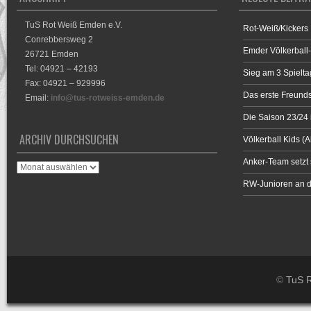
TuS Rot Weiß Emden e.V.
Rot-Weiß/Kickers 
Conrebbersweg 2
Emder Völkerball
26721 Emden
Tel: 04921 – 42193
Sieg am 3 Spielta
Fax: 04921 – 929996
Das erste Freunds
Email:
info@tus-rotweiss-emden.de
Die Saison 23/24 i
ARCHIV DURCHSUCHEN
Völkerball Kids (A
Anker-Team setzt 
Archiv
durchsuchen
RW-Junioren an d
©
TuS R